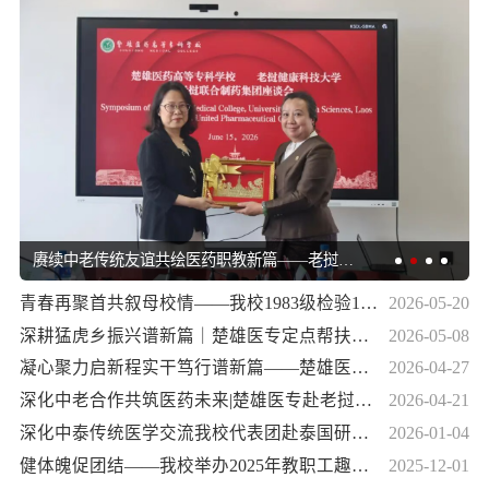
赓续中老传统友谊共绘医药职教新篇——老挝健
康科学大学副校...
青春再聚首共叙母校情——我校1983级检验18
2026-05-20
班校友毕业...
深耕猛虎乡振兴谱新篇｜楚雄医专定点帮扶永
2026-05-08
仁县猛虎乡绘就乡...
凝心聚力启新程实干笃行谱新篇——楚雄医药
2026-04-27
高等专科学校四届...
深化中老合作共筑医药未来|楚雄医专赴老挝交
2026-04-21
流访问
深化中泰传统医学交流我校代表团赴泰国研修
2026-01-04
成果丰硕
健体魄促团结——我校举办2025年教职工趣味
2025-12-01