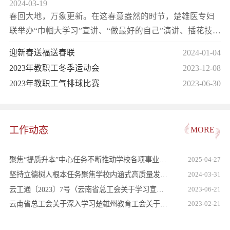
2024-03-19
春回大地，万象更新。在这春意盎然的时节，楚雄医专妇
联举办“巾帼大学习”宣讲、“做最好的自己”演讲、插花技艺
培训、护肤品手工制作等系列活动，组...
迎新春送福送春联
2024-01-04
2023年教职工冬季运动会
2023-12-08
2023年教职工气排球比赛
2023-06-30
工作动态
MORE
聚焦“提质升本”中心任务不断推动学校各项事业取
2025-04-27
得更...
坚持立德树人根本任务聚焦学校内涵式高质量发展
2024-03-31
——楚...
云工通〔2023〕7号（云南省总工会关于学习宣传
2023-06-21
贯...
云南省总工会关于深入学习楚雄州教育工会关于转
2023-02-21
发《云...