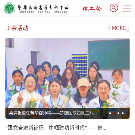
工会活动
MORE
柔肩担重任芳华绽师魂——楚雄医专妇联三八...
“跟党奋进新征程，巾帼建功新时代”——楚...